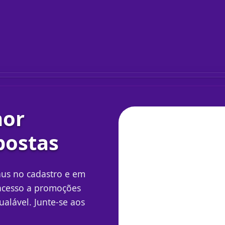
hor
postas
us no cadastro e em
acesso a promoções
ualável. Junte-se aos