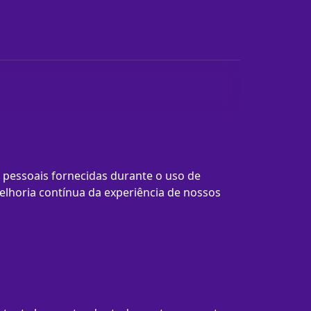
 pessoais fornecidas durante o uso de
elhoria contínua da experiência de nossos