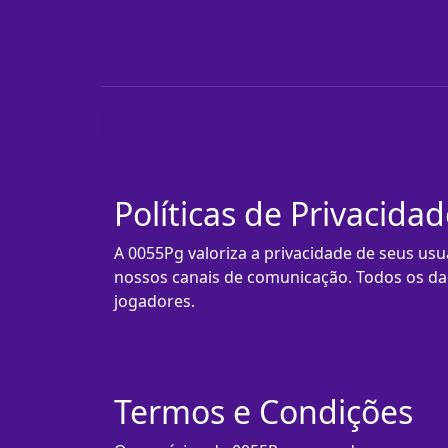
Políticas de Privacida
A 0055Pg valoriza a privacidade de seus us
nossos canais de comunicação. Todos os dad
jogadores.
Termos e Condições