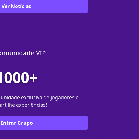
Ver Notícias
Comunidade VIP
1000+
unidade exclusiva de jogadores e
rtilhe experiências!
Entrar Grupo