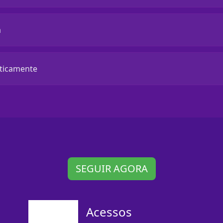
a
aticamente
SEGUIR AGORA
Acessos