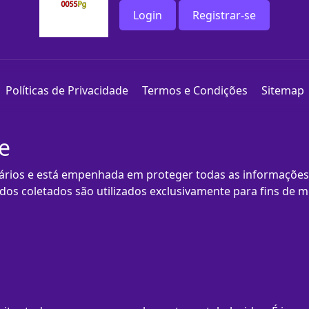
Login
Registrar-se
Políticas de Privacidade
Termos e Condições
Sitemap
de
uários e está empenhada em proteger todas as informações
os coletados são utilizados exclusivamente para fins de m