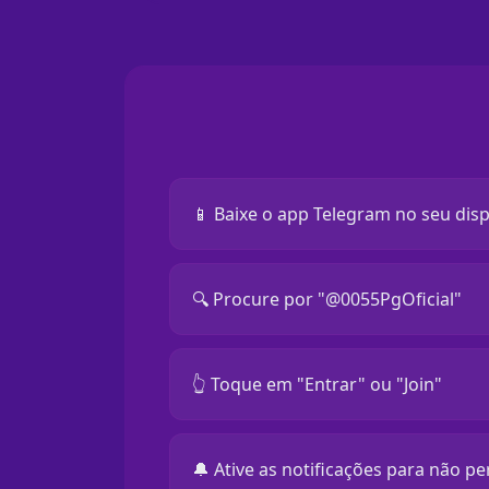
📱 Baixe o app Telegram no seu disp
🔍 Procure por "@0055PgOficial"
👆 Toque em "Entrar" ou "Join"
🔔 Ative as notificações para não p