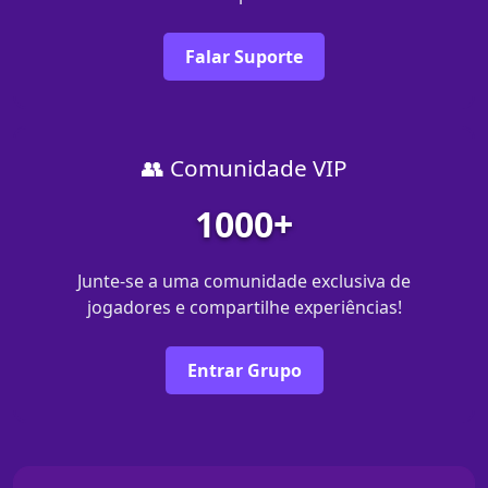
Falar Suporte
👥 Comunidade VIP
1000+
Junte-se a uma comunidade exclusiva de
jogadores e compartilhe experiências!
Entrar Grupo