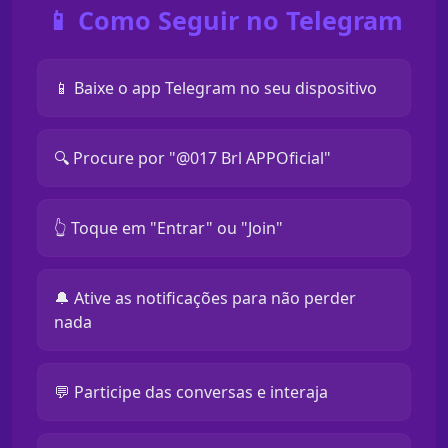
📱 Como Seguir no Telegram
📱 Baixe o app Telegram no seu dispositivo
🔍 Procure por "@017 Brl APPOficial"
👆 Toque em "Entrar" ou "Join"
🔔 Ative as notificações para não perder
nada
💬 Participe das conversas e interaja