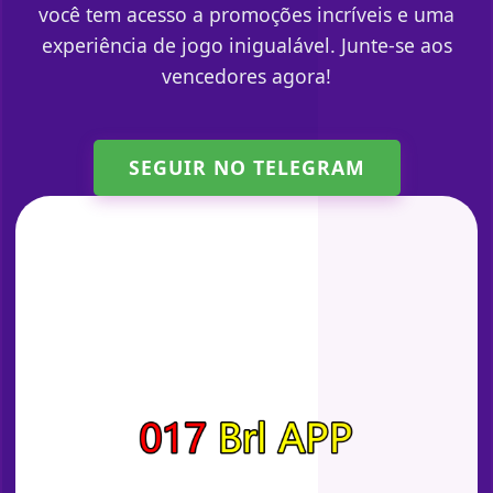
você tem acesso a promoções incríveis e uma
experiência de jogo inigualável. Junte-se aos
vencedores agora!
SEGUIR NO TELEGRAM