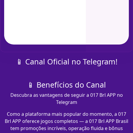
📱 Canal Oficial no Telegram!
📱 Benefícios do Canal
Descubra as vantagens de seguir a 017 Brl APP no
Telegram
Como a plataforma mais popular do momento, a 017
Brl APP oferece jogos completos — a 017 Brl APP Brasil
tem promoções incríveis, operação fluida e bônus