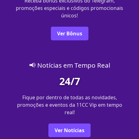
Receba bônus exclusivos do Telegram,
promoções especiais e códigos promocionais
únicos!
Ver Bônus
📢 Notícias em Tempo Real
24/7
Fique por dentro de todas as novidades,
promoções e eventos da 11CC Vip em tempo
real!
Ver Notícias