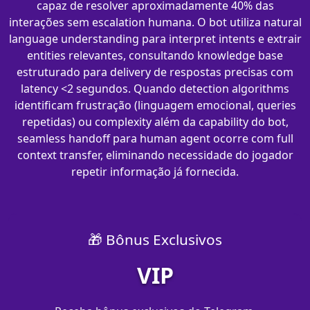
capaz de resolver aproximadamente 40% das
interações sem escalation humana. O bot utiliza natural
language understanding para interpret intents e extrair
entities relevantes, consultando knowledge base
estruturado para delivery de respostas precisas com
latency <2 segundos. Quando detection algorithms
identificam frustração (linguagem emocional, queries
repetidas) ou complexity além da capability do bot,
seamless handoff para human agent ocorre com full
context transfer, eliminando necessidade do jogador
repetir informação já fornecida.
🎁 Bônus Exclusivos
VIP