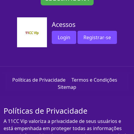
Acessos
Login
Registrar-se
Políticas de Privacidade
Termos e Condições
Sitemap
Políticas de Privacidade
A 11CC Vip valoriza a privacidade de seus usuários e
está empenhada em proteger todas as informações