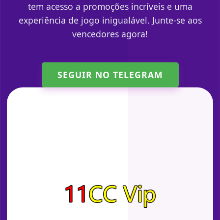
tem acesso a promoções incríveis e uma
experiência de jogo inigualável. Junte-se aos
vencedores agora!
SEGUIR NO TELEGRAM