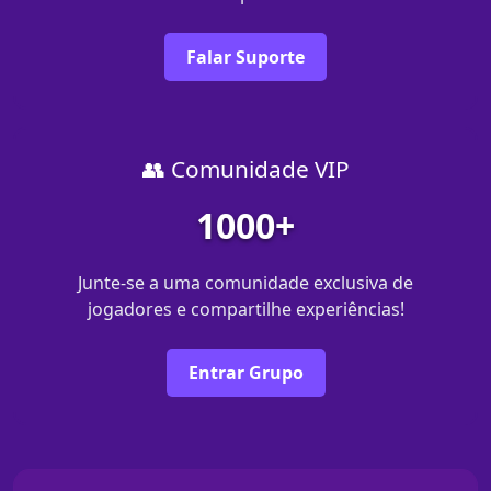
Falar Suporte
👥 Comunidade VIP
1000+
Junte-se a uma comunidade exclusiva de
jogadores e compartilhe experiências!
Entrar Grupo