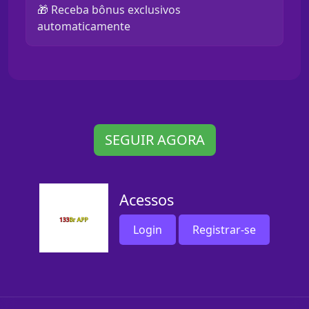
🎁 Receba bônus exclusivos
automaticamente
SEGUIR AGORA
Acessos
Login
Registrar-se