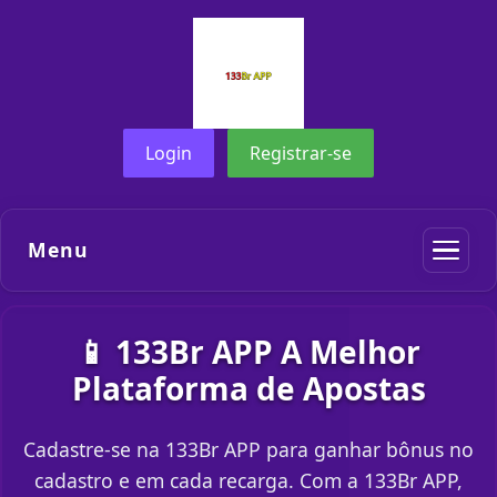
Login
Registrar-se
Menu
📱 133Br APP A Melhor
Plataforma de Apostas
Cadastre-se na 133Br APP para ganhar bônus no
cadastro e em cada recarga. Com a 133Br APP,