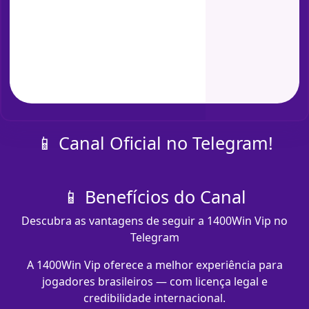
📱 Canal Oficial no Telegram!
📱 Benefícios do Canal
Descubra as vantagens de seguir a 1400Win Vip no
Telegram
A 1400Win Vip oferece a melhor experiência para
jogadores brasileiros — com licença legal e
credibilidade internacional.