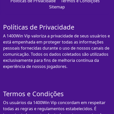
Políticas de Privacidade
Termos e Condições
Sitemap
Políticas de Privacidade
A 1400Win Vip valoriza a privacidade de seus usuários e
está empenhada em proteger todas as informações
pessoais fornecidas durante o uso de nossos canais de
comunicação. Todos os dados coletados são utilizados
exclusivamente para fins de melhoria contínua da
experiência de nossos jogadores.
Termos e Condições
Os usuários da 1400Win Vip concordam em respeitar
todas as regras e regulamentos estabelecidos. É