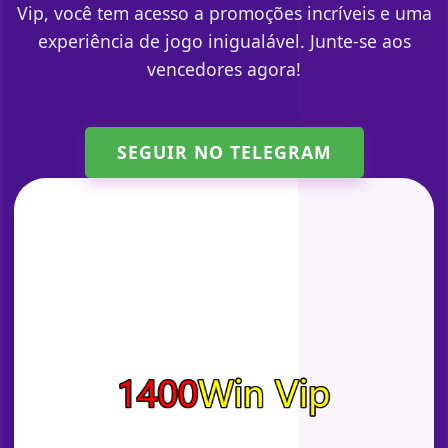
Vip, você tem acesso a promoções incríveis e uma
experiência de jogo inigualável. Junte-se aos
vencedores agora!
SEGUIR NO TELEGRAM