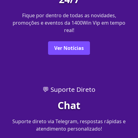
Fique por dentro de todas as novidades,
promoções e eventos da 1400Win Vip em tempo
real!
Ver Notícias
💬 Suporte Direto
Chat
Suporte direto via Telegram, respostas rápidas e
atendimento personalizado!