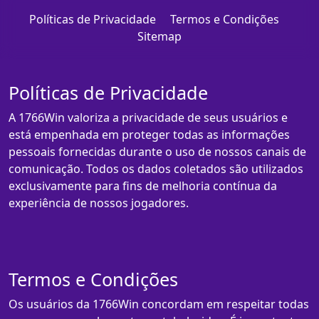
Políticas de Privacidade
Termos e Condições
Sitemap
Políticas de Privacidade
A 1766Win valoriza a privacidade de seus usuários e
está empenhada em proteger todas as informações
pessoais fornecidas durante o uso de nossos canais de
comunicação. Todos os dados coletados são utilizados
exclusivamente para fins de melhoria contínua da
experiência de nossos jogadores.
Termos e Condições
Os usuários da 1766Win concordam em respeitar todas