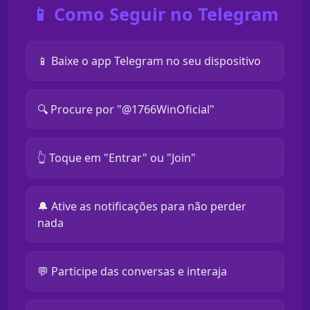
📱 Como Seguir no Telegram
📱 Baixe o app Telegram no seu dispositivo
🔍 Procure por "@1766WinOficial"
👆 Toque em "Entrar" ou "Join"
🔔 Ative as notificações para não perder
nada
💬 Participe das conversas e interaja