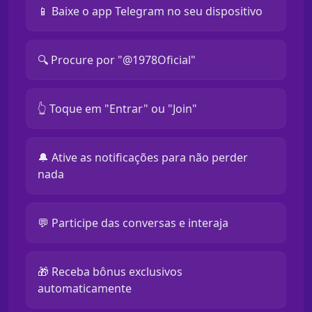
📱 Baixe o app Telegram no seu dispositivo
🔍 Procure por "@1978Oficial"
👆 Toque em "Entrar" ou "Join"
🔔 Ative as notificações para não perder
nada
💬 Participe das conversas e interaja
🎁 Receba bônus exclusivos
automaticamente