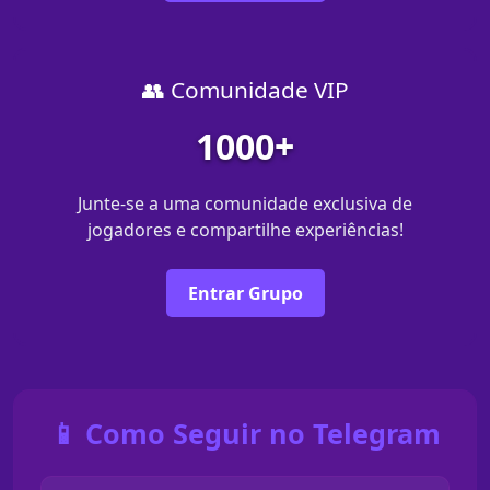
👥 Comunidade VIP
1000+
Junte-se a uma comunidade exclusiva de
jogadores e compartilhe experiências!
Entrar Grupo
📱 Como Seguir no Telegram