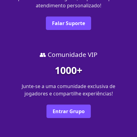
atendimento personalizado!
Falar Suporte
👥 Comunidade VIP
1000+
Junte-se a uma comunidade exclusiva de
jogadores e compartilhe experiências!
Entrar Grupo