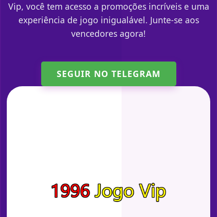
Vip, você tem acesso a promoções incríveis e uma
experiência de jogo inigualável. Junte-se aos
vencedores agora!
SEGUIR NO TELEGRAM