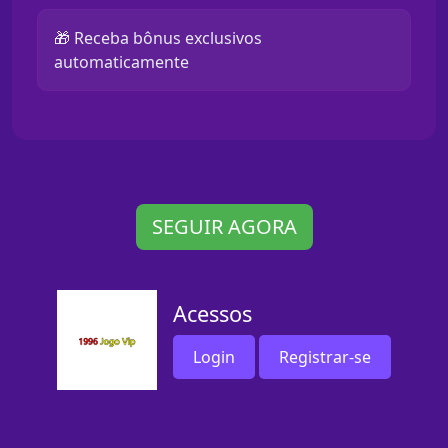
🎁 Receba bônus exclusivos
automaticamente
SEGUIR AGORA
Acessos
Login
Registrar-se