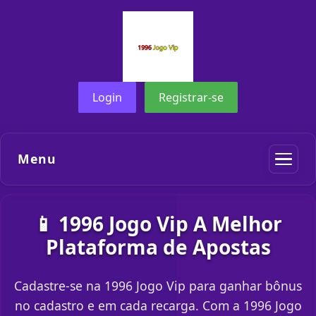
Login
Registrar-se
Menu
📱 1996 Jogo Vip A Melhor
Plataforma de Apostas
Cadastre-se na 1996 Jogo Vip para ganhar bônus
no cadastro e em cada recarga. Com a 1996 Jogo