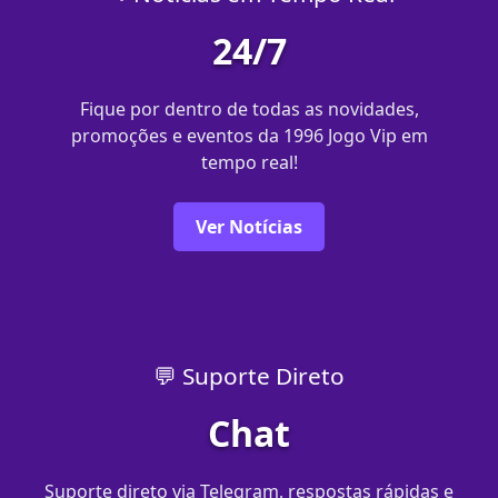
24/7
Fique por dentro de todas as novidades,
promoções e eventos da 1996 Jogo Vip em
tempo real!
Ver Notícias
💬 Suporte Direto
Chat
Suporte direto via Telegram, respostas rápidas e