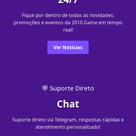
Fique por dentro de todas as novidades,
promoções e eventos da 2010 Game em tempo
real!
Ver Notícias
💬 Suporte Direto
Chat
Suporte direto via Telegram, respostas rápidas e
atendimento personalizado!