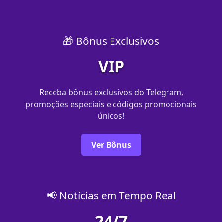
🎁 Bônus Exclusivos
VIP
Receba bônus exclusivos do Telegram,
promoções especiais e códigos promocionais
únicos!
Ver Bônus
📢 Notícias em Tempo Real
24/7