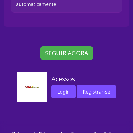
automaticamente
SEGUIR AGORA
Acessos
Login
Registrar-se