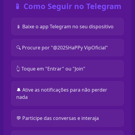
📱 Como Seguir no Telegram
📱 Baixe o app Telegram no seu dispositivo
🔍 Procure por "@2025HaPPy VipOficial"
👆 Toque em "Entrar" ou "Join"
🔔 Ative as notificações para não perder
nada
💬 Participe das conversas e interaja