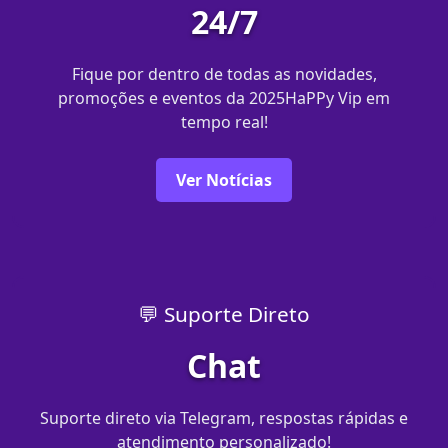
24/7
Fique por dentro de todas as novidades,
promoções e eventos da 2025HaPPy Vip em
tempo real!
Ver Notícias
💬 Suporte Direto
Chat
Suporte direto via Telegram, respostas rápidas e
atendimento personalizado!