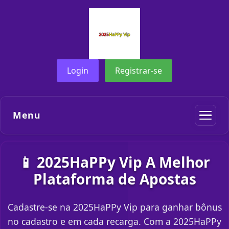
Login
Registrar-se
Menu
📱 2025HaPPy Vip A Melhor
Plataforma de Apostas
Cadastre-se na 2025HaPPy Vip para ganhar bônus
no cadastro e em cada recarga. Com a 2025HaPPy