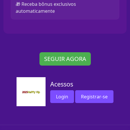
🎁 Receba bônus exclusivos
automaticamente
SEGUIR AGORA
Acessos
Login
Registrar-se