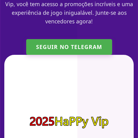
Vip, você tem acesso a promoções incríveis e uma
experiência de jogo inigualável. Junte-se aos
vencedores agora!
SEGUIR NO TELEGRAM