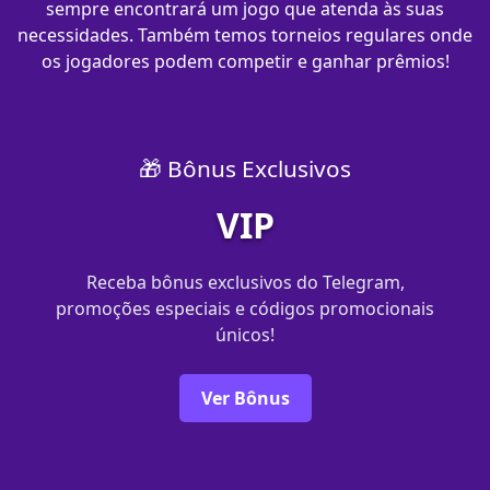
sempre encontrará um jogo que atenda às suas
necessidades. Também temos torneios regulares onde
os jogadores podem competir e ganhar prêmios!
🎁 Bônus Exclusivos
VIP
Receba bônus exclusivos do Telegram,
promoções especiais e códigos promocionais
únicos!
Ver Bônus