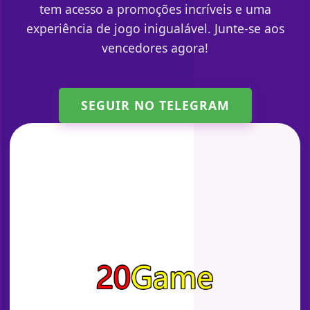
tem acesso a promoções incríveis e uma
experiência de jogo inigualável. Junte-se aos
vencedores agora!
SEGUIR NO TELEGRAM