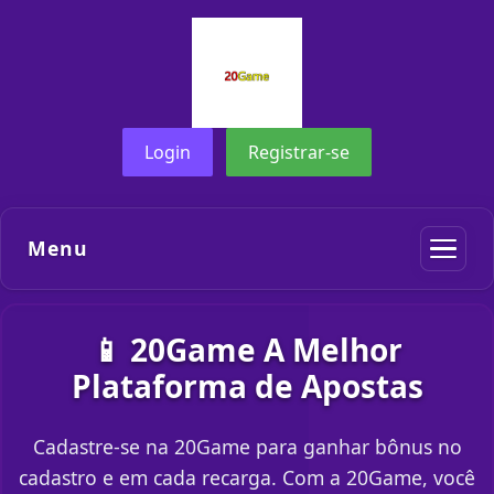
Login
Registrar-se
Menu
📱 20Game A Melhor
Plataforma de Apostas
Cadastre-se na 20Game para ganhar bônus no
cadastro e em cada recarga. Com a 20Game, você