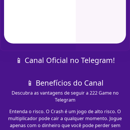
📱 Canal Oficial no Telegram!
📱 Benefícios do Canal
Descubra as vantagens de seguir a 222 Game no
Telegram
Entenda o risco. O Crash é um jogo de alto risco. O
multiplicador pode cair a qualquer momento. Jogue
apenas com o dinheiro que você pode perder sem