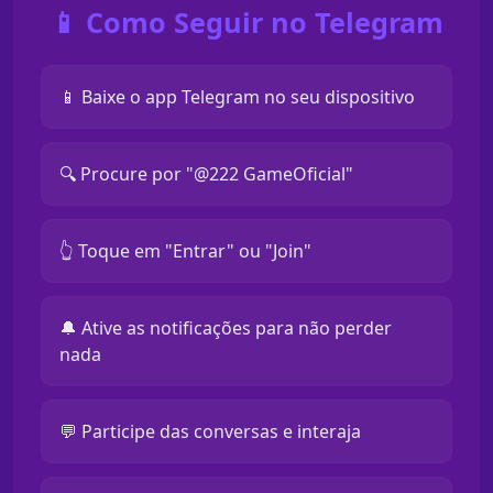
📱 Como Seguir no Telegram
📱 Baixe o app Telegram no seu dispositivo
🔍 Procure por "@222 GameOficial"
👆 Toque em "Entrar" ou "Join"
🔔 Ative as notificações para não perder
nada
💬 Participe das conversas e interaja