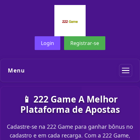
Login
Registrar-se
Menu
📱 222 Game A Melhor
Plataforma de Apostas
Cadastre-se na 222 Game para ganhar bônus no
cadastro e em cada recarga. Com a 222 Game,