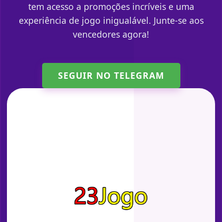
tem acesso a promoções incríveis e uma
experiência de jogo inigualável. Junte-se aos
vencedores agora!
SEGUIR NO TELEGRAM