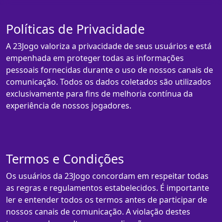
Políticas de Privacidade
A 23Jogo valoriza a privacidade de seus usuários e está
empenhada em proteger todas as informações
pessoais fornecidas durante o uso de nossos canais de
comunicação. Todos os dados coletados são utilizados
exclusivamente para fins de melhoria contínua da
experiência de nossos jogadores.
Termos e Condições
Os usuários da 23Jogo concordam em respeitar todas
as regras e regulamentos estabelecidos. É importante
ler e entender todos os termos antes de participar de
nossos canais de comunicação. A violação destes