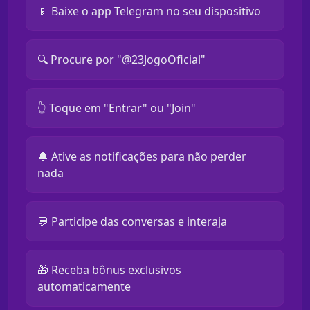
📱 Baixe o app Telegram no seu dispositivo
🔍 Procure por "@23JogoOficial"
👆 Toque em "Entrar" ou "Join"
🔔 Ative as notificações para não perder
nada
💬 Participe das conversas e interaja
🎁 Receba bônus exclusivos
automaticamente