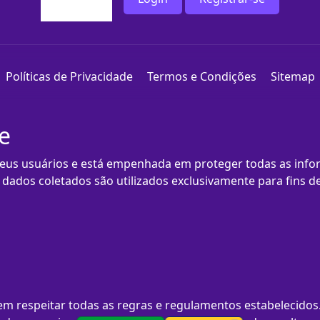
Políticas de Privacidade
Termos e Condições
Sitemap
de
 seus usuários e está empenhada em proteger todas as inf
dados coletados são utilizados exclusivamente para fins d
 respeitar todas as regras e regulamentos estabelecidos.