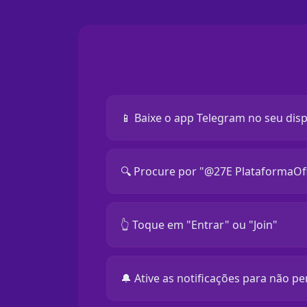
📱 Baixe o app Telegram no seu disp
🔍 Procure por "@27E PlataformaOfi
👆 Toque em "Entrar" ou "Join"
🔔 Ative as notificações para não p