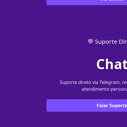
💬 Suporte Di
Cha
Suporte direto via Telegram, r
atendimento persona
Falar Suport