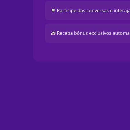
💬 Participe das conversas e interaj
🎁 Receba bônus exclusivos autom