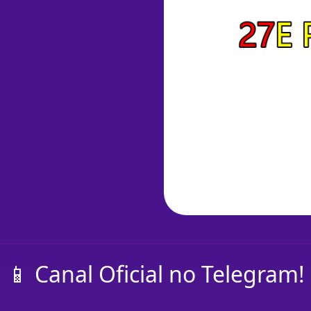
📱 Canal Oficial no Telegram!