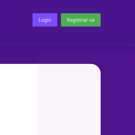
Login
Registrar-se