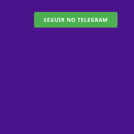
SEGUIR NO TELEGRAM