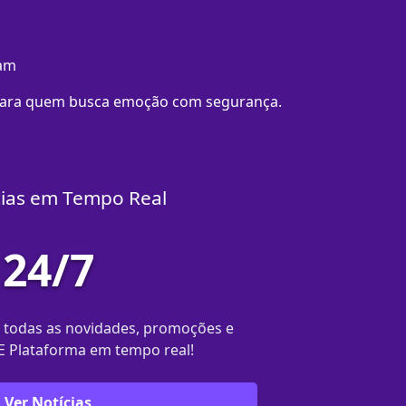
ram
a para quem busca emoção com segurança.
cias em Tempo Real
24/7
e todas as novidades, promoções e
E Plataforma em tempo real!
Ver Notícias