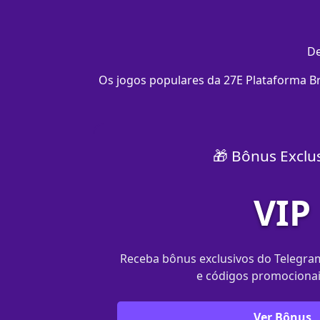
De
Os jogos populares da 27E Plataforma B
🎁 Bônus Exclu
VIP
Receba bônus exclusivos do Telegra
e códigos promocionai
Ver Bônus