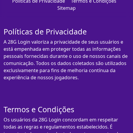
Políticas de Privacidade
Termos e Condições
Sitemap
Políticas de Privacidade
A 28G Login valoriza a privacidade de seus usuários e
está empenhada em proteger todas as informações
pessoais fornecidas durante o uso de nossos canais de
comunicação. Todos os dados coletados são utilizados
exclusivamente para fins de melhoria contínua da
experiência de nossos jogadores.
Termos e Condições
Os usuários da 28G Login concordam em respeitar
todas as regras e regulamentos estabelecidos. É