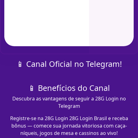
📱 Canal Oficial no Telegram!
📱 Benefícios do Canal
Descubra as vantagens de seguir a 28G Login no
Telegram
Registre-se na 28G Login 28G Login Brasil e receba
bônus — comece sua jornada vitoriosa com caça-
níqueis, jogos de mesa e cassinos ao vivo!