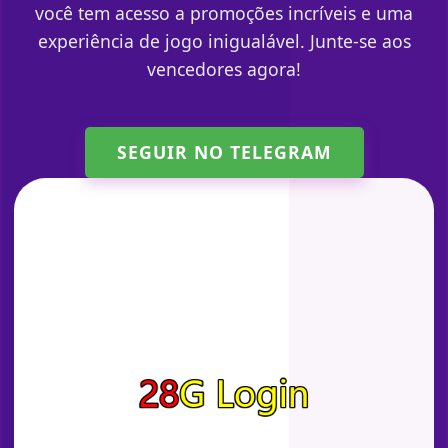
você tem acesso a promoções incríveis e uma
experiência de jogo inigualável. Junte-se aos
vencedores agora!
SEGUIR NO TELEGRAM