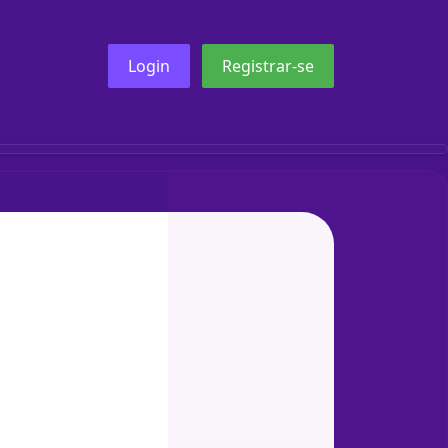
Login
Registrar-se