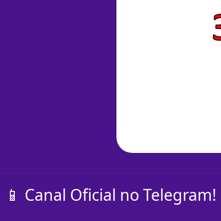
📱 Canal Oficial no Telegram!