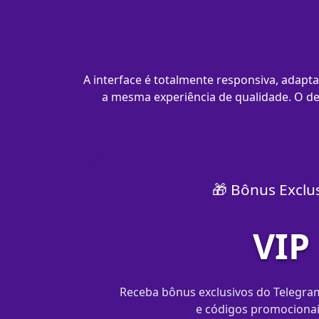
A interface é totalmente responsiva, adapt
a mesma experiência de qualidade. O de
🎁 Bônus Exclu
VIP
Receba bônus exclusivos do Telegra
e códigos promocionai