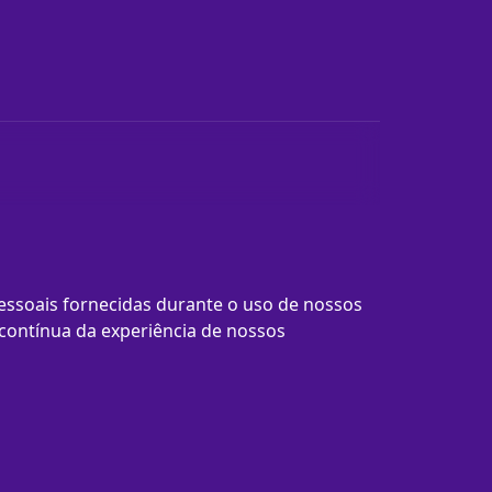
essoais fornecidas durante o uso de nossos
 contínua da experiência de nossos