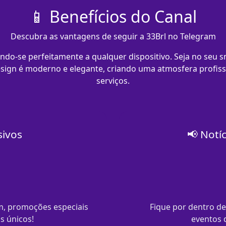
📱 Benefícios do Canal
Descubra as vantagens de seguir a 33Brl no Telegram
ando-se perfeitamente a qualquer dispositivo. Seja no seu 
sign é moderno e elegante, criando uma atmosfera profissi
serviços.
sivos
📢 Notí
m, promoções especiais
Fique por dentro d
s únicos!
eventos 