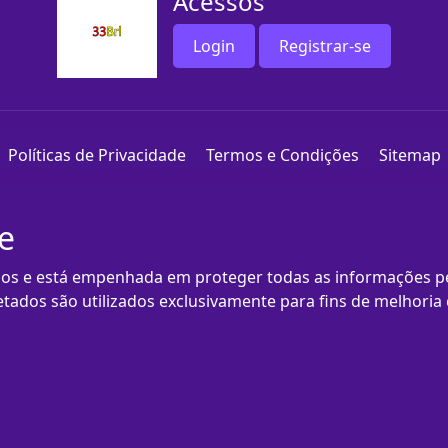
Acessos
Login
Registrar-se
Políticas de Privacidade
Termos e Condições
Sitemap
de
ários e está empenhada em proteger todas as informações p
tados são utilizados exclusivamente para fins de melhoria