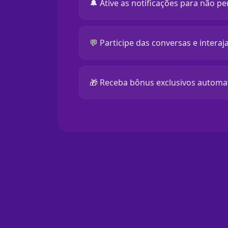
🔔 Ative as notificações para não p
💬 Participe das conversas e interaj
🎁 Receba bônus exclusivos autom