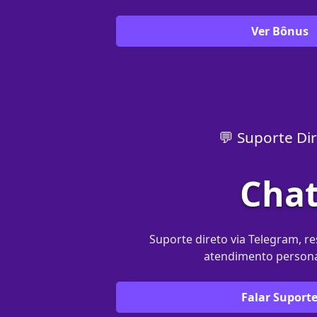
Ver Bônus
💬 Suporte Di
Cha
Suporte direto via Telegram, r
atendimento persona
Falar Suport