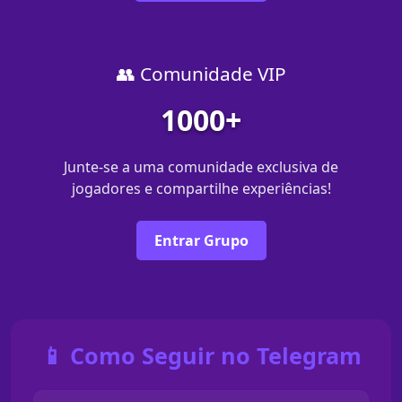
👥 Comunidade VIP
1000+
Junte-se a uma comunidade exclusiva de
jogadores e compartilhe experiências!
Entrar Grupo
📱 Como Seguir no Telegram