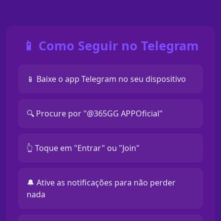
📱 Como Seguir no Telegram
📱 Baixe o app Telegram no seu dispositivo
🔍 Procure por "@365GG APPOficial"
👆 Toque em "Entrar" ou "Join"
🔔 Ative as notificações para não perder
nada