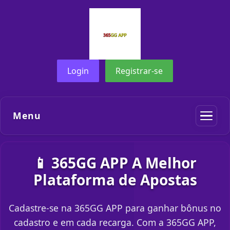
Login
Registrar-se
Menu
📱 365GG APP A Melhor
Plataforma de Apostas
Cadastre-se na 365GG APP para ganhar bônus no
cadastro e em cada recarga. Com a 365GG APP,