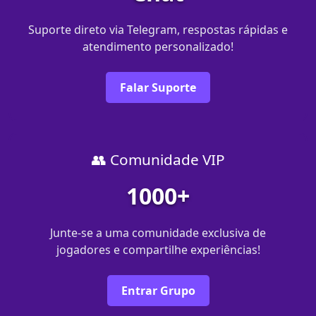
Suporte direto via Telegram, respostas rápidas e
atendimento personalizado!
Falar Suporte
👥 Comunidade VIP
1000+
Junte-se a uma comunidade exclusiva de
jogadores e compartilhe experiências!
Entrar Grupo