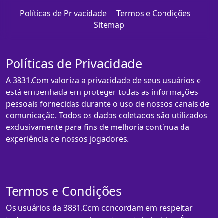
Políticas de Privacidade
Termos e Condições
Sitemap
Políticas de Privacidade
A 3831.Com valoriza a privacidade de seus usuários e
está empenhada em proteger todas as informações
pessoais fornecidas durante o uso de nossos canais de
comunicação. Todos os dados coletados são utilizados
exclusivamente para fins de melhoria contínua da
experiência de nossos jogadores.
Termos e Condições
Os usuários da 3831.Com concordam em respeitar