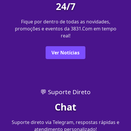
24/7
Fique por dentro de todas as novidades,
promoções e eventos da 3831.Com em tempo
real!
Ver Notícias
💬 Suporte Direto
Chat
Suporte direto via Telegram, respostas rápidas e
atendimento personalizado!