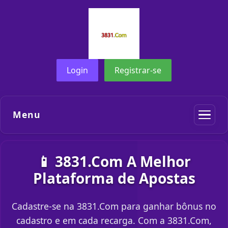
Login
Registrar-se
Menu
📱 3831.Com A Melhor
Plataforma de Apostas
Cadastre-se na 3831.Com para ganhar bônus no
cadastro e em cada recarga. Com a 3831.Com,