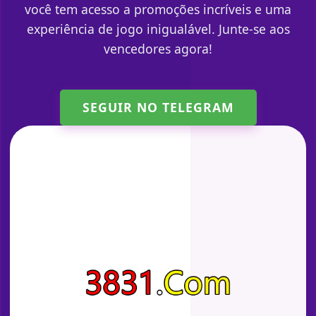
você tem acesso a promoções incríveis e uma
experiência de jogo inigualável. Junte-se aos
vencedores agora!
SEGUIR NO TELEGRAM