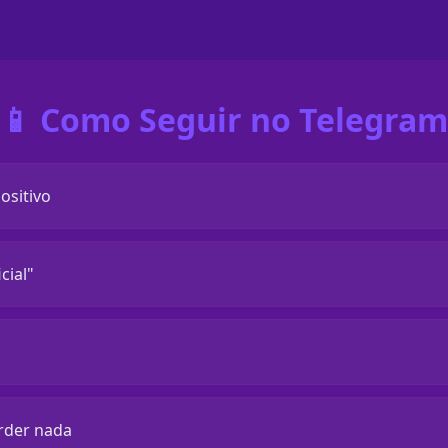
📱 Como Seguir no Telegram
ositivo
cial"
erder nada