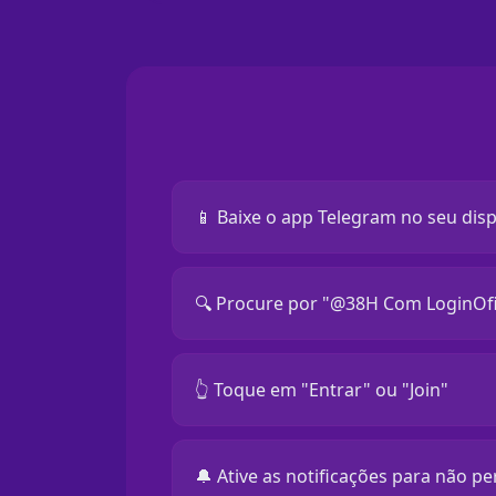
📱 Baixe o app Telegram no seu disp
🔍 Procure por "@38H Com LoginOfi
👆 Toque em "Entrar" ou "Join"
🔔 Ative as notificações para não p