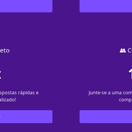
reto
👥 
t
espostas rápidas e
Junte-se a uma com
lizado!
compa
e