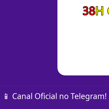
📱 Canal Oficial no Telegram!