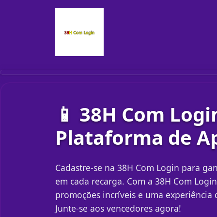
📱 38H Com Logi
Plataforma de A
Cadastre-se na 38H Com Login para gan
em cada recarga. Com a 38H Com Login,
promoções incríveis e uma experiência d
Junte-se aos vencedores agora!