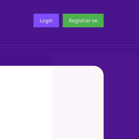
Login
Registrar-se