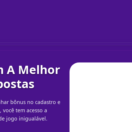
n A Melhor
postas
har bônus no cadastro e
 você tem acesso a
e jogo inigualável.