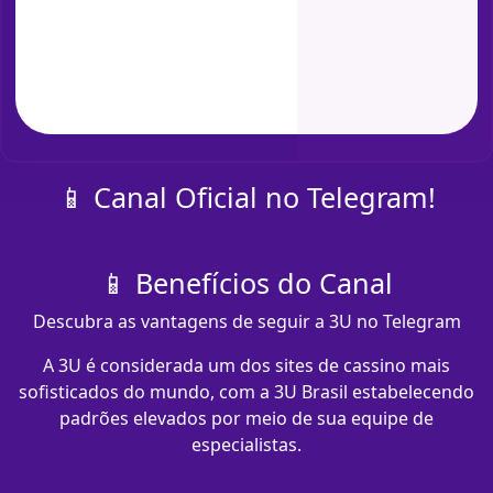
📱 Canal Oficial no Telegram!
📱 Benefícios do Canal
Descubra as vantagens de seguir a 3U no Telegram
A 3U é considerada um dos sites de cassino mais
sofisticados do mundo, com a 3U Brasil estabelecendo
padrões elevados por meio de sua equipe de
especialistas.