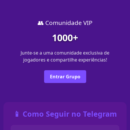
👥 Comunidade VIP
1000+
Junte-se a uma comunidade exclusiva de
jogadores e compartilhe experiências!
Entrar Grupo
📱 Como Seguir no Telegram