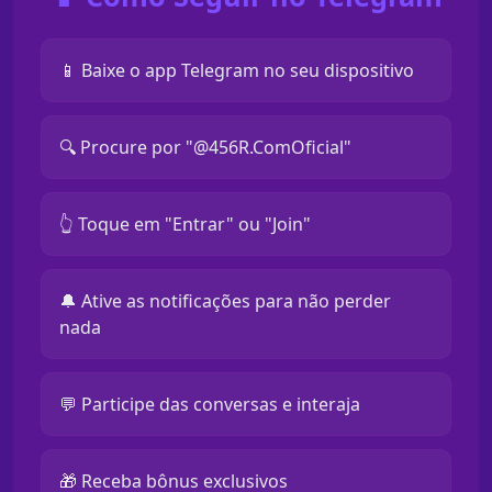
📱 Baixe o app Telegram no seu dispositivo
🔍 Procure por "@456R.ComOficial"
👆 Toque em "Entrar" ou "Join"
🔔 Ative as notificações para não perder
nada
💬 Participe das conversas e interaja
🎁 Receba bônus exclusivos