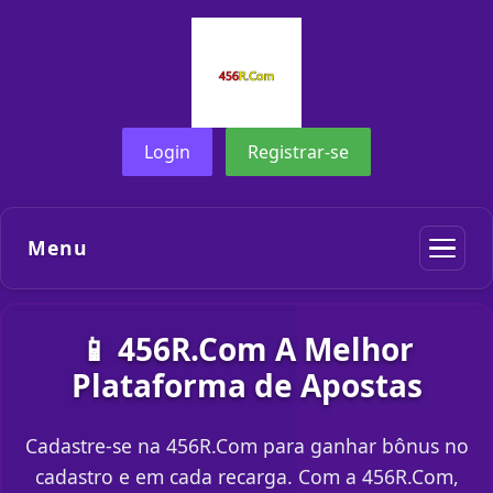
Login
Registrar-se
Menu
📱 456R.Com A Melhor
Plataforma de Apostas
Cadastre-se na 456R.Com para ganhar bônus no
cadastro e em cada recarga. Com a 456R.Com,