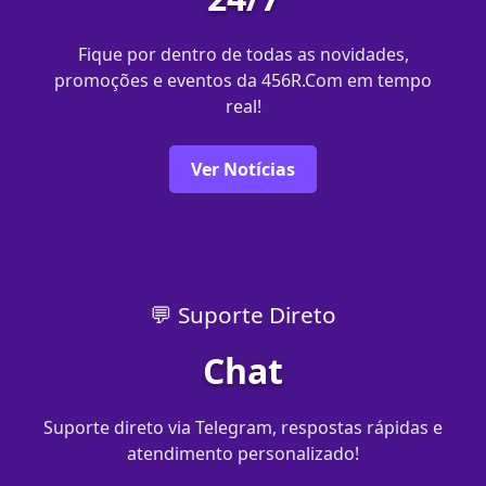
Fique por dentro de todas as novidades,
promoções e eventos da 456R.Com em tempo
real!
Ver Notícias
💬 Suporte Direto
Chat
Suporte direto via Telegram, respostas rápidas e
atendimento personalizado!