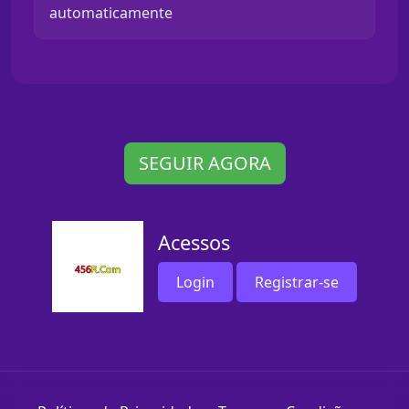
automaticamente
SEGUIR AGORA
Acessos
Login
Registrar-se