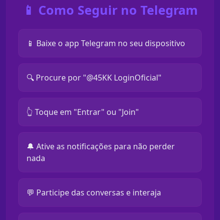
📱 Como Seguir no Telegram
📱 Baixe o app Telegram no seu dispositivo
🔍 Procure por "@45KK LoginOficial"
👆 Toque em "Entrar" ou "Join"
🔔 Ative as notificações para não perder
nada
💬 Participe das conversas e interaja