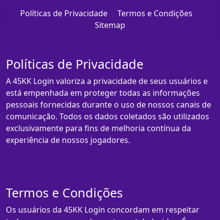
Políticas de Privacidade
Termos e Condições
Sitemap
Políticas de Privacidade
A 45KK Login valoriza a privacidade de seus usuários e
está empenhada em proteger todas as informações
pessoais fornecidas durante o uso de nossos canais de
comunicação. Todos os dados coletados são utilizados
exclusivamente para fins de melhoria contínua da
experiência de nossos jogadores.
Termos e Condições
Os usuários da 45KK Login concordam em respeitar