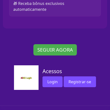
🎁 Receba bônus exclusivos
automaticamente
SEGUIR AGORA
Acessos
Login
Registrar-se