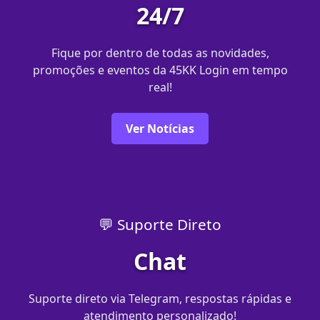
24/7
Fique por dentro de todas as novidades,
promoções e eventos da 45KK Login em tempo
real!
Ver Notícias
💬 Suporte Direto
Chat
Suporte direto via Telegram, respostas rápidas e
atendimento personalizado!