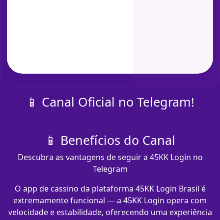
📱 Canal Oficial no Telegram!
📱 Benefícios do Canal
Descubra as vantagens de seguir a 45KK Login no
Telegram
O app de cassino da plataforma 45KK Login Brasil é
extremamente funcional — a 45KK Login opera com
velocidade e estabilidade, oferecendo uma experiência