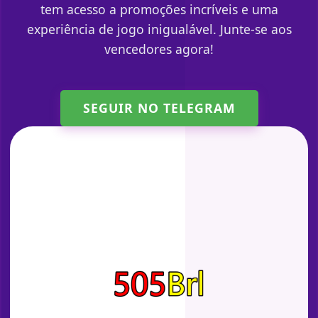
tem acesso a promoções incríveis e uma
experiência de jogo inigualável. Junte-se aos
vencedores agora!
SEGUIR NO TELEGRAM