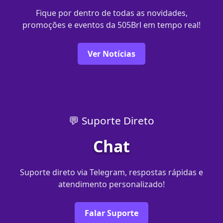
Fique por dentro de todas as novidades,
promoções e eventos da 505Brl em tempo real!
Ver Notícias
💬 Suporte Direto
Chat
Suporte direto via Telegram, respostas rápidas e
atendimento personalizado!
Falar Suporte