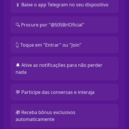
📱 Baixe o app Telegram no seu dispositivo
🔍 Procure por "@505BrlOficial"
👆 Toque em "Entrar" ou "Join"
🔔 Ative as notificações para não perder
nada
💬 Participe das conversas e interaja
🎁 Receba bônus exclusivos
automaticamente