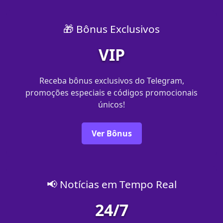
🎁 Bônus Exclusivos
VIP
Receba bônus exclusivos do Telegram,
promoções especiais e códigos promocionais
únicos!
Ver Bônus
📢 Notícias em Tempo Real
24/7