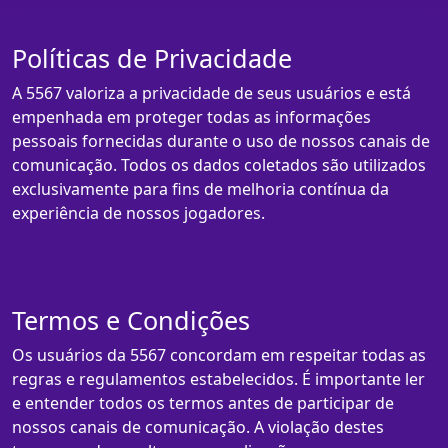
Políticas de Privacidade
A 5567 valoriza a privacidade de seus usuários e está
empenhada em proteger todas as informações
pessoais fornecidas durante o uso de nossos canais de
comunicação. Todos os dados coletados são utilizados
exclusivamente para fins de melhoria contínua da
experiência de nossos jogadores.
Termos e Condições
Os usuários da 5567 concordam em respeitar todas as
regras e regulamentos estabelecidos. É importante ler
e entender todos os termos antes de participar de
nossos canais de comunicação. A violação destes