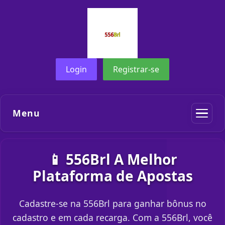
Login
Registrar-se
Menu
📱 556Brl A Melhor
Plataforma de Apostas
Cadastre-se na 556Brl para ganhar bônus no
cadastro e em cada recarga. Com a 556Brl, você