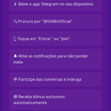
📱 Baixe o app Telegram no seu dispositivo
🔍 Procure por "@556BrlOficial"
👆 Toque em "Entrar" ou "Join"
🔔 Ative as notificações para não perder
nada
💬 Participe das conversas e interaja
🎁 Receba bônus exclusivos
automaticamente