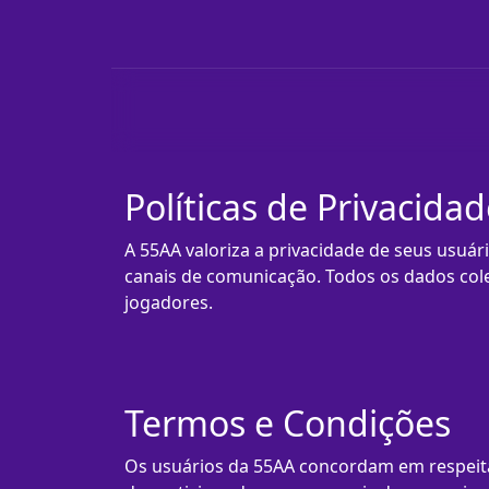
Políticas de Privacida
A 55AA valoriza a privacidade de seus usuá
canais de comunicação. Todos os dados cole
jogadores.
Termos e Condições
Os usuários da 55AA concordam em respeitar