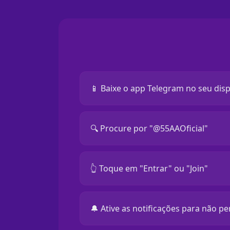
📱 Baixe o app Telegram no seu disp
🔍 Procure por "@55AAOficial"
👆 Toque em "Entrar" ou "Join"
🔔 Ative as notificações para não p