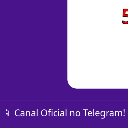
📱 Canal Oficial no Telegram!