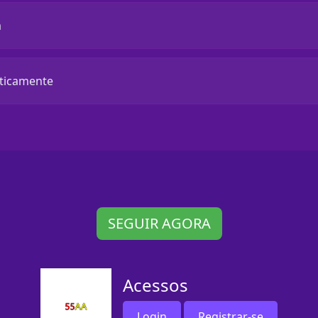
a
aticamente
SEGUIR AGORA
Acessos
Login
Registrar-se