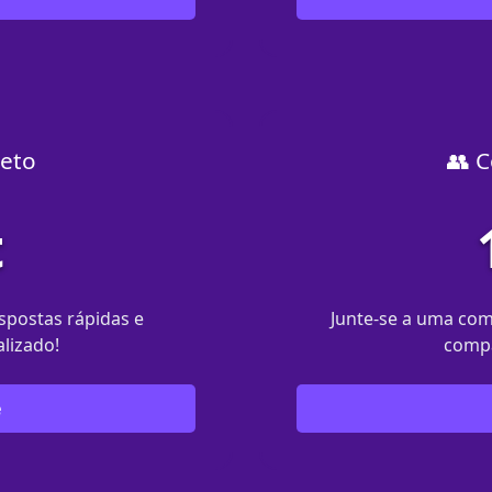
reto
👥 
t
espostas rápidas e
Junte-se a uma com
lizado!
compa
e