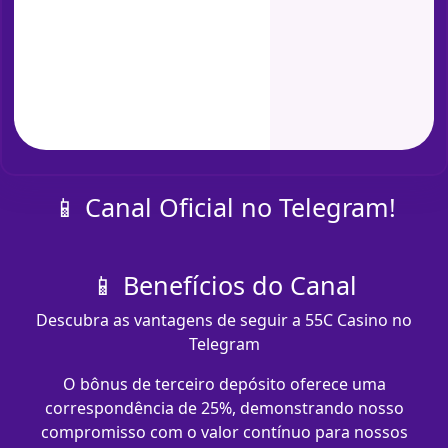
📱 Canal Oficial no Telegram!
📱 Benefícios do Canal
Descubra as vantagens de seguir a 55C Casino no
Telegram
O bônus de terceiro depósito oferece uma
correspondência de 25%, demonstrando nosso
compromisso com o valor contínuo para nossos