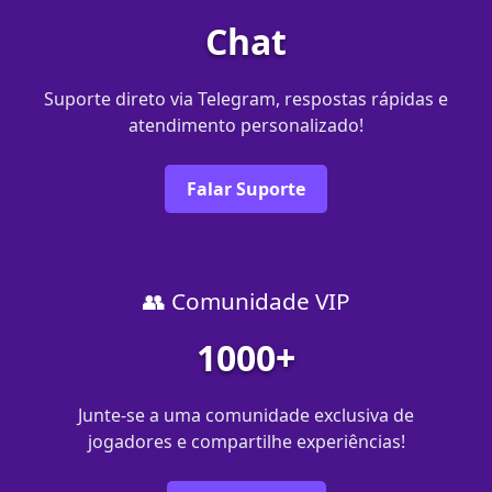
Chat
Suporte direto via Telegram, respostas rápidas e
atendimento personalizado!
Falar Suporte
👥 Comunidade VIP
1000+
Junte-se a uma comunidade exclusiva de
jogadores e compartilhe experiências!