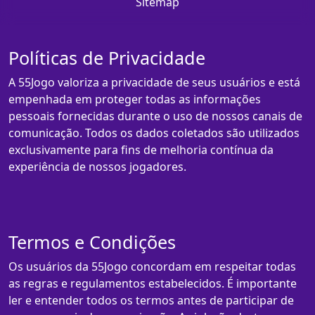
Sitemap
Políticas de Privacidade
A 55Jogo valoriza a privacidade de seus usuários e está
empenhada em proteger todas as informações
pessoais fornecidas durante o uso de nossos canais de
comunicação. Todos os dados coletados são utilizados
exclusivamente para fins de melhoria contínua da
experiência de nossos jogadores.
Termos e Condições
Os usuários da 55Jogo concordam em respeitar todas
as regras e regulamentos estabelecidos. É importante
ler e entender todos os termos antes de participar de