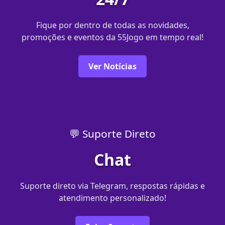
Fique por dentro de todas as novidades,
promoções e eventos da 55Jogo em tempo real!
Ver Notícias
💬 Suporte Direto
Chat
Suporte direto via Telegram, respostas rápidas e
atendimento personalizado!