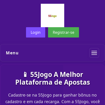
Login
Registrar-se
Menu
📱 55Jogo A Melhor
Plataforma de Apostas
Cadastre-se na 55Jogo para ganhar bônus no
cadastro e em cada recarga. Com a 55Jogo, você