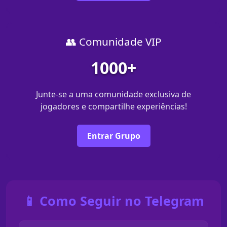
👥 Comunidade VIP
1000+
Junte-se a uma comunidade exclusiva de
jogadores e compartilhe experiências!
Entrar Grupo
📱 Como Seguir no Telegram