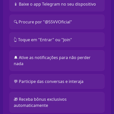
📱 Baixe o app Telegram no seu dispositivo
🔍 Procure por "@55VVOficial"
👆 Toque em "Entrar" ou "Join"
🔔 Ative as notificações para não perder
nada
💬 Participe das conversas e interaja
🎁 Receba bônus exclusivos
automaticamente