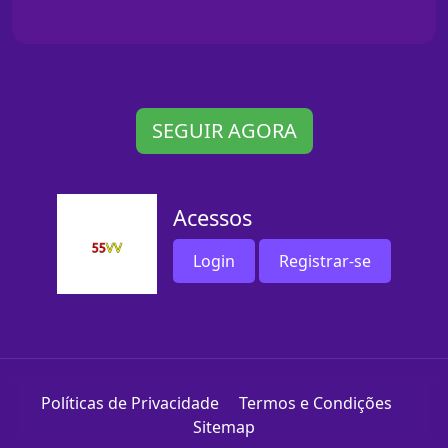
SEGUIR AGORA
Acessos
Login
Registrar-se
Políticas de Privacidade
Termos e Condições
Sitemap