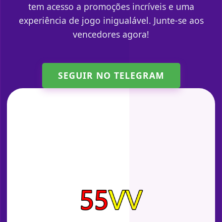
tem acesso a promoções incríveis e uma
experiência de jogo inigualável. Junte-se aos
vencedores agora!
SEGUIR NO TELEGRAM