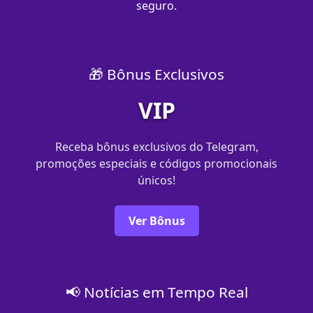
seguro.
🎁 Bônus Exclusivos
VIP
Receba bônus exclusivos do Telegram,
promoções especiais e códigos promocionais
únicos!
Ver Bônus
📢 Notícias em Tempo Real