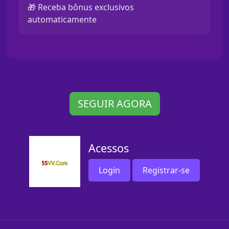
🎁 Receba bônus exclusivos
automaticamente
SEGUIR AGORA
Acessos
Login
Registrar-se