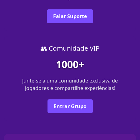
Falar Suporte
👥 Comunidade VIP
1000+
Junte-se a uma comunidade exclusiva de
jogadores e compartilhe experiências!
Entrar Grupo