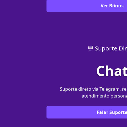
Ver Bônus
💬 Suporte Di
Cha
Suporte direto via Telegram, r
atendimento persona
Falar Suport