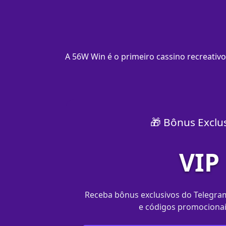
A 56W Win é o primeiro cassino recreativo
🎁 Bônus Exclu
VIP
Receba bônus exclusivos do Telegra
e códigos promocionai