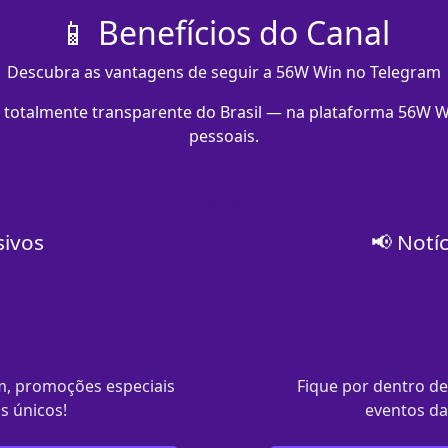
📱 Benefícios do Canal
Descubra as vantagens de seguir a 56W Win no Telegram
 totalmente transparente do Brasil — na plataforma 56W Win 
pessoais.
sivos
📢 Notí
m, promoções especiais
Fique por dentro d
s únicos!
eventos da