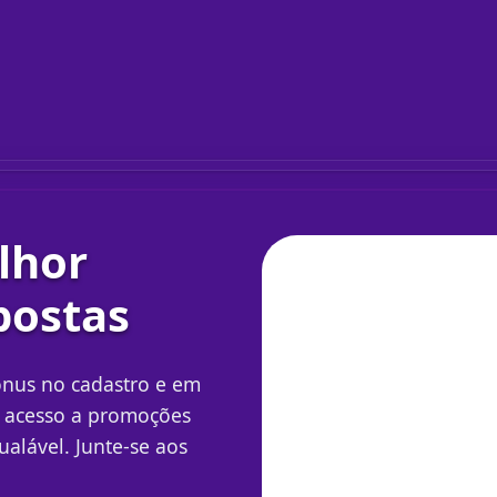
lhor
postas
ônus no cadastro e em
m acesso a promoções
ualável. Junte-se aos