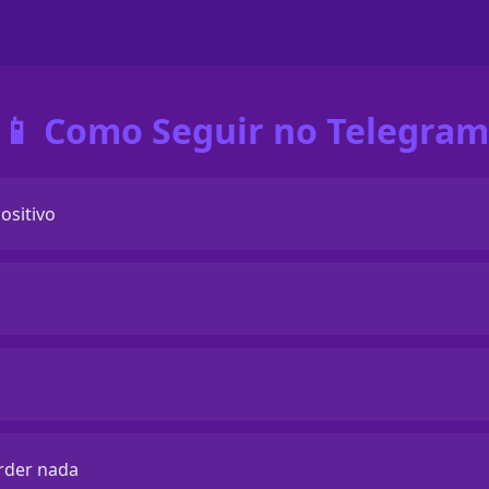
📱 Como Seguir no Telegram
ositivo
erder nada