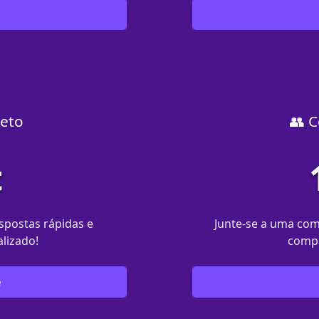
reto
👥 
t
espostas rápidas e
Junte-se a uma com
lizado!
compa
e