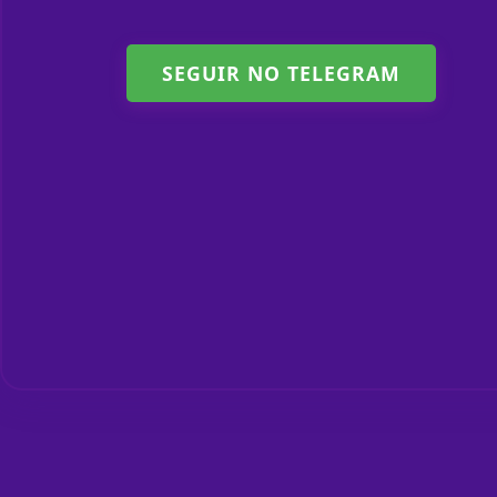
SEGUIR NO TELEGRAM