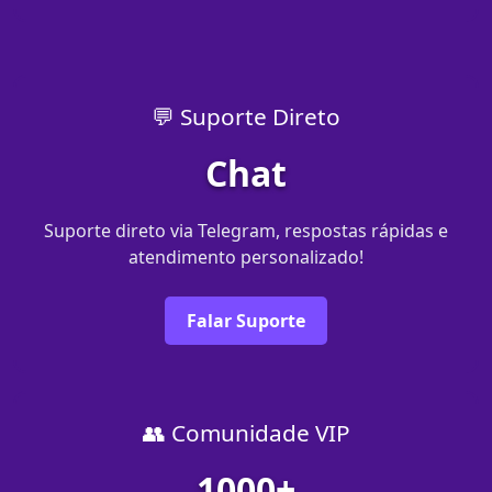
💬 Suporte Direto
Chat
Suporte direto via Telegram, respostas rápidas e
atendimento personalizado!
Falar Suporte
👥 Comunidade VIP
1000+