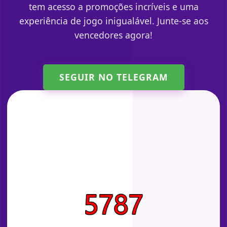
tem acesso a promoções incríveis e uma
experiência de jogo inigualável. Junte-se aos
vencedores agora!
SEGUIR NO TELEGRAM