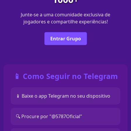
Junte-se a uma comunidade exclusiva de
jogadores e compartilhe experiências!
Entrar Grupo
📱 Como Seguir no Telegram
📱 Baixe o app Telegram no seu dispositivo
🔍 Procure por "@5787Oficial"