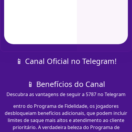
📱 Canal Oficial no Telegram!
📱 Benefícios do Canal
Descubra as vantagens de seguir a 5787 no Telegram
entro do Programa de Fidelidade, os jogadores
desbloqueiam benefícios adicionais, que podem incluir
limites de saque mais altos e atendimento ao cliente
prioritário. A verdadeira beleza do Programa de