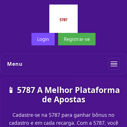
Login
Registrar-se
Menu
📱 5787 A Melhor Plataforma
de Apostas
Cadastre-se na 5787 para ganhar bônus no
cadastro e em cada recarga. Com a 5787, você