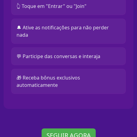
👆 Toque em "Entrar" ou "Join"
🔔 Ative as notificações para não perder
nada
💬 Participe das conversas e interaja
🎁 Receba bônus exclusivos
automaticamente
SEGUIR AGORA