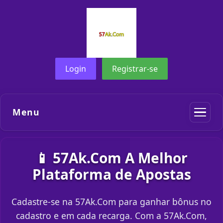
Login
Registrar-se
Menu
📱 57Ak.Com A Melhor
Plataforma de Apostas
Cadastre-se na 57Ak.Com para ganhar bônus no
cadastro e em cada recarga. Com a 57Ak.Com,