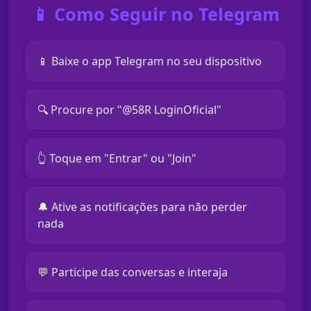
📱 Como Seguir no Telegram
📱 Baixe o app Telegram no seu dispositivo
🔍 Procure por "@58R LoginOficial"
👆 Toque em "Entrar" ou "Join"
🔔 Ative as notificações para não perder
nada
💬 Participe das conversas e interaja