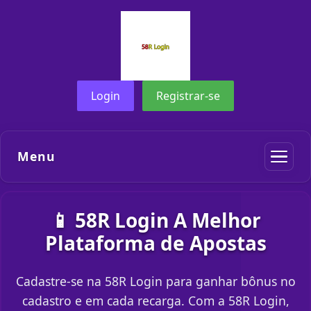
Login
Registrar-se
Menu
📱 58R Login A Melhor
Plataforma de Apostas
Cadastre-se na 58R Login para ganhar bônus no
cadastro e em cada recarga. Com a 58R Login,