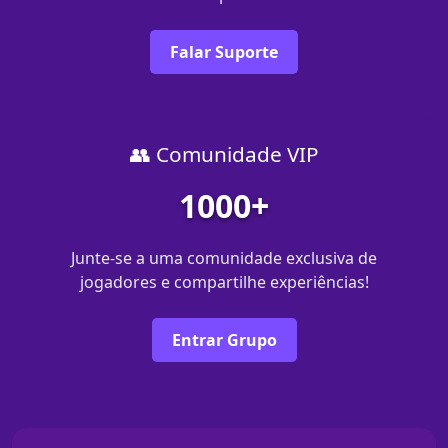
Falar Suporte
👥 Comunidade VIP
1000+
Junte-se a uma comunidade exclusiva de
jogadores e compartilhe experiências!
Entrar Grupo