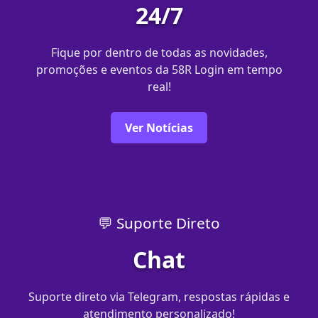
24/7
Fique por dentro de todas as novidades,
promoções e eventos da 58R Login em tempo
real!
Ver Notícias
💬 Suporte Direto
Chat
Suporte direto via Telegram, respostas rápidas e
atendimento personalizado!