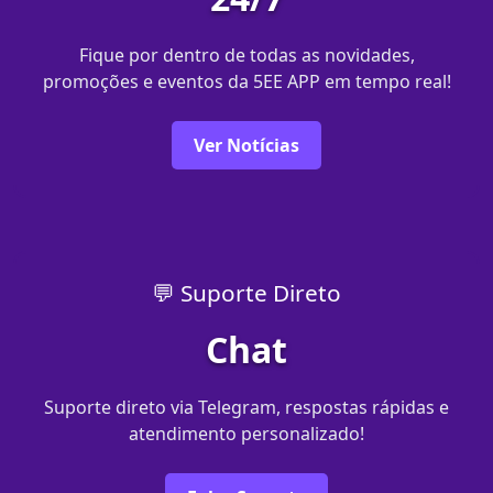
Fique por dentro de todas as novidades,
promoções e eventos da 5EE APP em tempo real!
Ver Notícias
💬 Suporte Direto
Chat
Suporte direto via Telegram, respostas rápidas e
atendimento personalizado!