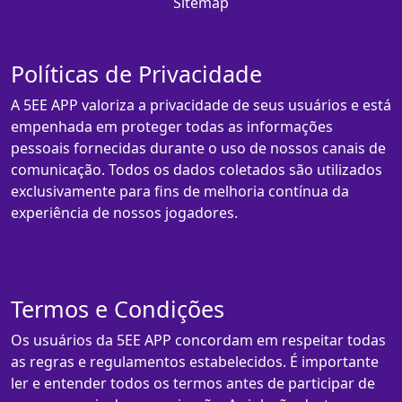
Sitemap
Políticas de Privacidade
A 5EE APP valoriza a privacidade de seus usuários e está
empenhada em proteger todas as informações
pessoais fornecidas durante o uso de nossos canais de
comunicação. Todos os dados coletados são utilizados
exclusivamente para fins de melhoria contínua da
experiência de nossos jogadores.
Termos e Condições
Os usuários da 5EE APP concordam em respeitar todas
as regras e regulamentos estabelecidos. É importante
ler e entender todos os termos antes de participar de