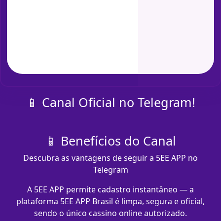
📱 Canal Oficial no Telegram!
📱 Benefícios do Canal
Descubra as vantagens de seguir a 5EE APP no
Telegram
A 5EE APP permite cadastro instantâneo — a
plataforma 5EE APP Brasil é limpa, segura e oficial,
sendo o único cassino online autorizado.