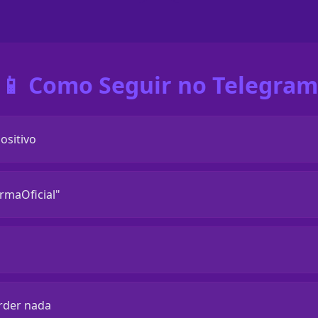
📱 Como Seguir no Telegram
ositivo
rmaOficial"
erder nada