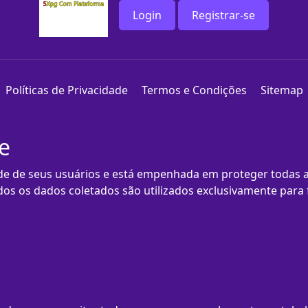
Login
Registrar-se
Políticas de Privacidade
Termos e Condições
Sitemap
de
ade de seus usuários e está empenhada em proteger todas 
os os dados coletados são utilizados exclusivamente para 