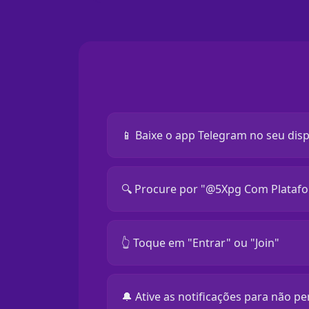
📱 Baixe o app Telegram no seu disp
🔍 Procure por "@5Xpg Com Platafo
👆 Toque em "Entrar" ou "Join"
🔔 Ative as notificações para não p