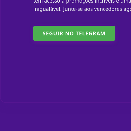
tem acesso a promoções incríveis e uma
inigualável. Junte-se aos vencedores ag
SEGUIR NO TELEGRAM