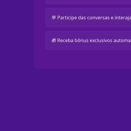
💬 Participe das conversas e interaj
🎁 Receba bônus exclusivos autom