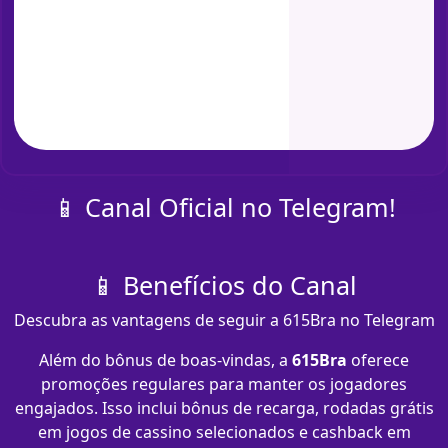
📱 Canal Oficial no Telegram!
📱 Benefícios do Canal
Descubra as vantagens de seguir a 615Bra no Telegram
Além do bônus de boas-vindas, a
615Bra
oferece
promoções regulares para manter os jogadores
engajados. Isso inclui bônus de recarga, rodadas grátis
em jogos de cassino selecionados e cashback em