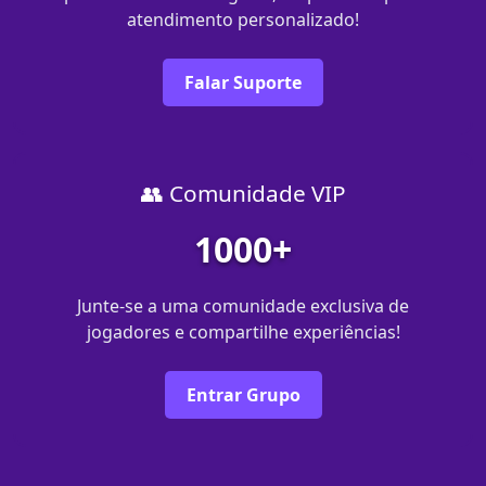
atendimento personalizado!
Falar Suporte
👥 Comunidade VIP
1000+
Junte-se a uma comunidade exclusiva de
jogadores e compartilhe experiências!
Entrar Grupo