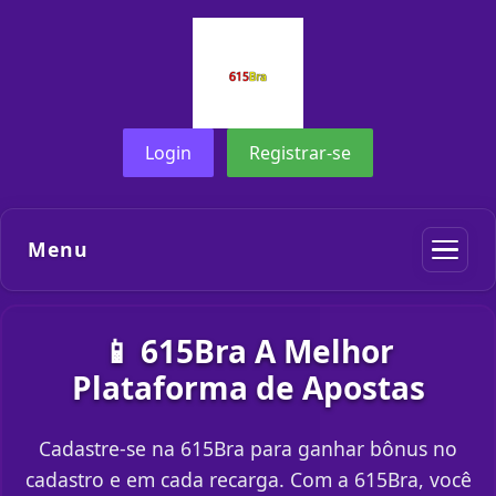
Login
Registrar-se
Menu
📱 615Bra A Melhor
Plataforma de Apostas
Cadastre-se na 615Bra para ganhar bônus no
cadastro e em cada recarga. Com a 615Bra, você