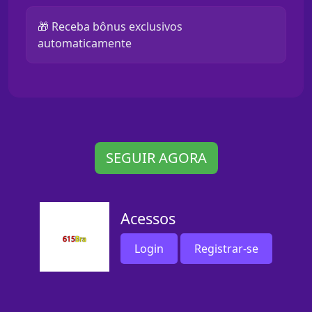
🎁 Receba bônus exclusivos
automaticamente
SEGUIR AGORA
Acessos
Login
Registrar-se