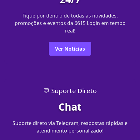
Fique por dentro de todas as novidades,
promoções e eventos da 6615 Login em tempo
real!
Ver Notícias
💬 Suporte Direto
Chat
Suporte direto via Telegram, respostas rápidas e
atendimento personalizado!