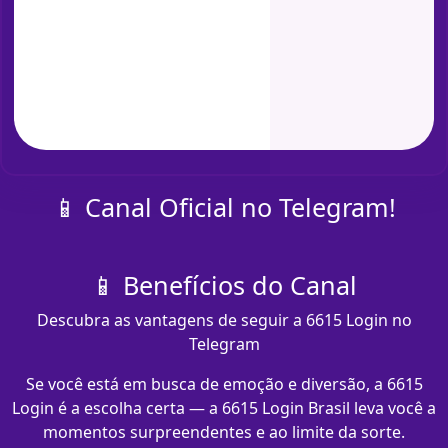
📱 Canal Oficial no Telegram!
📱 Benefícios do Canal
Descubra as vantagens de seguir a 6615 Login no
Telegram
Se você está em busca de emoção e diversão, a 6615
Login é a escolha certa — a 6615 Login Brasil leva você a
momentos surpreendentes e ao limite da sorte.