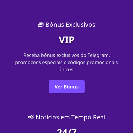
🎁 Bônus Exclusivos
VIP
Receba bônus exclusivos do Telegram,
promoções especiais e códigos promocionais
únicos!
Ver Bônus
📢 Notícias em Tempo Real
24/7