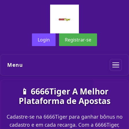
Login
Registrar-se
Menu
📱 6666Tiger A Melhor
Plataforma de Apostas
Cadastre-se na 6666Tiger para ganhar bônus no
cadastro e em cada recarga. Com a 6666Tiger,