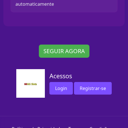
automaticamente
SEGUIR AGORA
Acessos
Login
Registrar-se