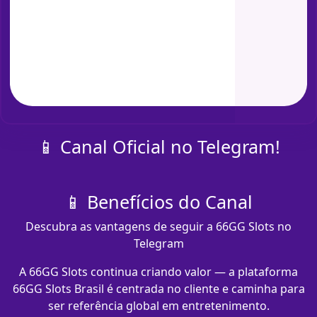
📱 Canal Oficial no Telegram!
📱 Benefícios do Canal
Descubra as vantagens de seguir a 66GG Slots no
Telegram
A 66GG Slots continua criando valor — a plataforma
66GG Slots Brasil é centrada no cliente e caminha para
ser referência global em entretenimento.