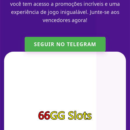
você tem acesso a promoções incríveis e uma
experiência de jogo inigualável. Junte-se aos
vencedores agora!
SEGUIR NO TELEGRAM