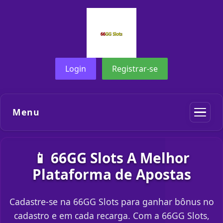
Login
Registrar-se
Menu
📱 66GG Slots A Melhor
Plataforma de Apostas
Cadastre-se na 66GG Slots para ganhar bônus no
cadastro e em cada recarga. Com a 66GG Slots,