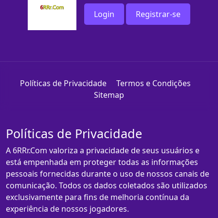
Login
Registrar-se
Políticas de Privacidade
Termos e Condições
Sitemap
Políticas de Privacidade
A 6RRr.Com valoriza a privacidade de seus usuários e
está empenhada em proteger todas as informações
pessoais fornecidas durante o uso de nossos canais de
comunicação. Todos os dados coletados são utilizados
exclusivamente para fins de melhoria contínua da
experiência de nossos jogadores.