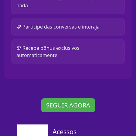
nada
💬 Participe das conversas e interaja
🎁 Receba bônus exclusivos
automaticamente
SEGUIR AGORA
Acessos