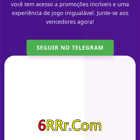
você tem acesso a promoções incríveis e uma
experiência de jogo inigualável. Junte-se aos
vencedores agora!
SEGUIR NO TELEGRAM