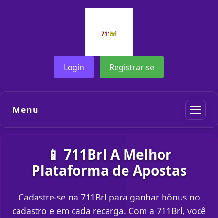
Login
Registrar-se
Menu
📱 711Brl A Melhor
Plataforma de Apostas
Cadastre-se na 711Brl para ganhar bônus no
cadastro e em cada recarga. Com a 711Brl, você