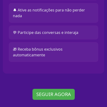
🔔 Ative as notificações para não perder
nada
💬 Participe das conversas e interaja
🎁 Receba bônus exclusivos
automaticamente
SEGUIR AGORA