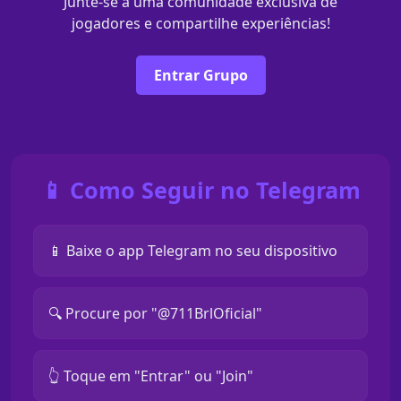
Junte-se a uma comunidade exclusiva de
jogadores e compartilhe experiências!
Entrar Grupo
📱 Como Seguir no Telegram
📱 Baixe o app Telegram no seu dispositivo
🔍 Procure por "@711BrlOficial"
👆 Toque em "Entrar" ou "Join"