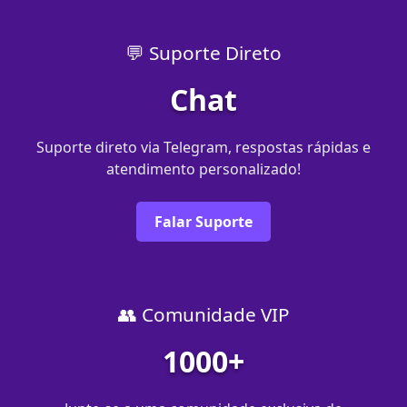
💬 Suporte Direto
Chat
Suporte direto via Telegram, respostas rápidas e
atendimento personalizado!
Falar Suporte
👥 Comunidade VIP
1000+