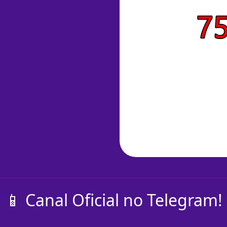
📱 Canal Oficial no Telegram!