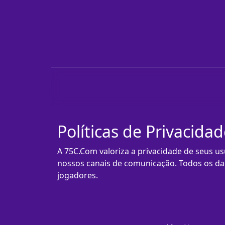
Políticas de Privacida
A 75C.Com valoriza a privacidade de seus u
nossos canais de comunicação. Todos os dad
jogadores.