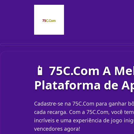
📱 75C.Com A Me
Plataforma de A
Cadastre-se na 75C.Com para ganhar b
cada recarga. Com a 75C.Com, você te
incríveis e uma experiência de jogo inig
vencedores agora!