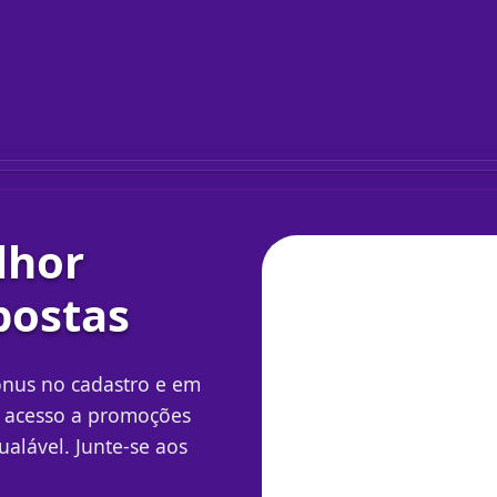
lhor
postas
ônus no cadastro e em
m acesso a promoções
ualável. Junte-se aos