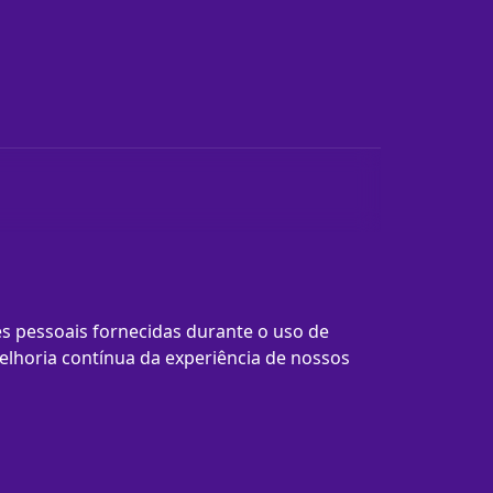
s pessoais fornecidas durante o uso de
elhoria contínua da experiência de nossos