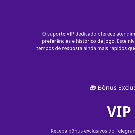
O suporte VIP dedicado oferece atendi
preferências e histórico de jogo. Este n
tempos de resposta ainda mais rápidos que 
🎁 Bônus Exclu
VIP
Receba bônus exclusivos do Telegra