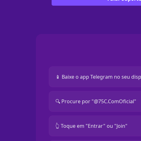
📱 Baixe o app Telegram no seu disp
🔍 Procure por "@75C.ComOficial"
👆 Toque em "Entrar" ou "Join"