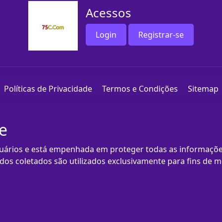
Acessos
Login
Registrar-se
Políticas de Privacidade
Termos e Condições
Sitemap
de
suários e está empenhada em proteger todas as informaçõe
os coletados são utilizados exclusivamente para fins de m