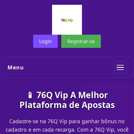
Login
Registrar-se
Menu
📱 76Q Vip A Melhor
Plataforma de Apostas
Cadastre-se na 76Q Vip para ganhar bônus no
cadastro e em cada recarga. Com a 76Q Vip, você