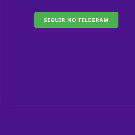
SEGUIR NO TELEGRAM