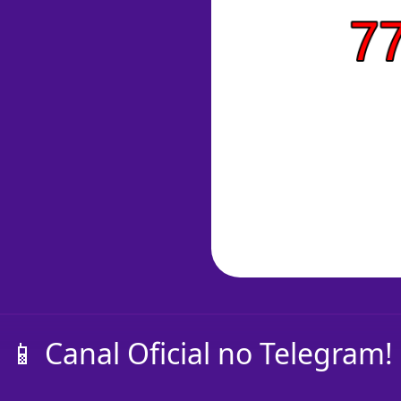
📱 Canal Oficial no Telegram!