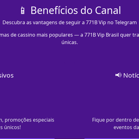
📱 Benefícios do Canal
Descubra as vantagens de seguir a 771B Vip no Telegram
mas de cassino mais populares — a 771B Vip Brasil quer tra
únicas.
sivos
📢 Notí
m, promoções especiais
Fique por dentro d
s únicos!
eventos da