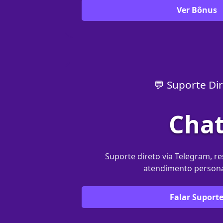
Ver Bônus
💬 Suporte Di
Cha
Suporte direto via Telegram, r
atendimento persona
Falar Suport