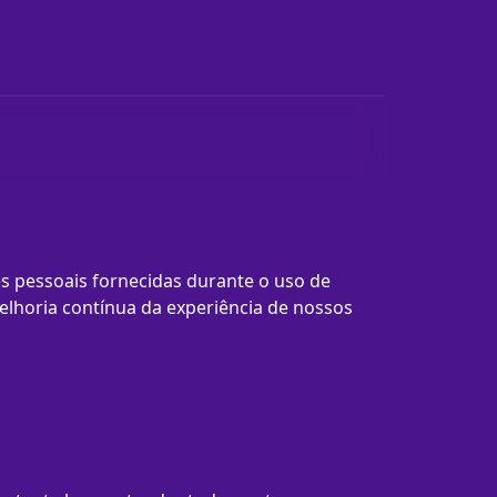
s pessoais fornecidas durante o uso de
elhoria contínua da experiência de nossos