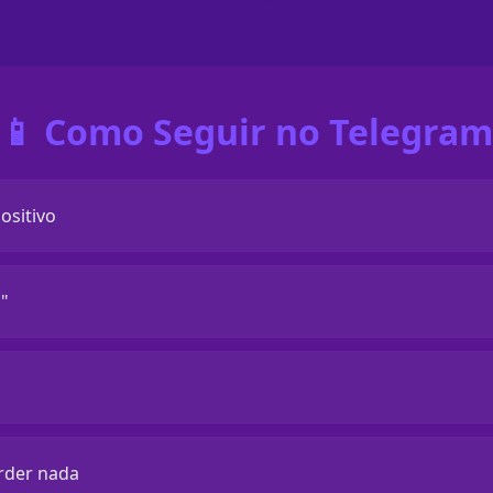
📱 Como Seguir no Telegram
ositivo
l"
erder nada