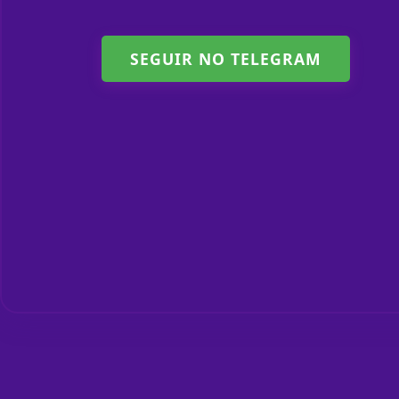
SEGUIR NO TELEGRAM