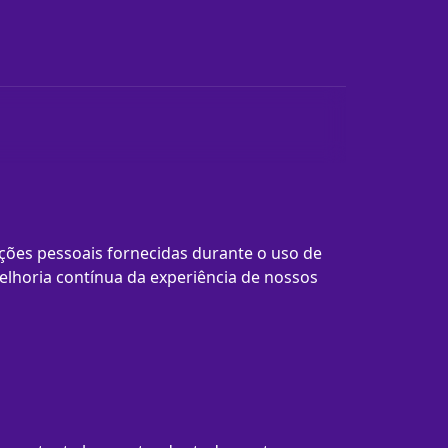
ções pessoais fornecidas durante o uso de
elhoria contínua da experiência de nossos