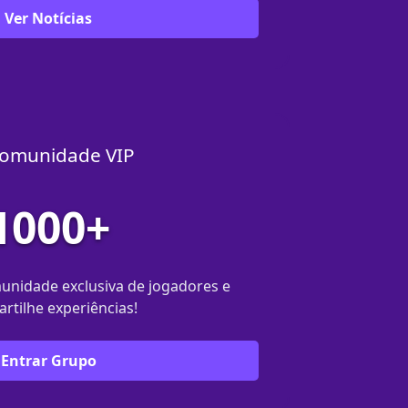
Ver Notícias
Comunidade VIP
1000+
unidade exclusiva de jogadores e
rtilhe experiências!
Entrar Grupo