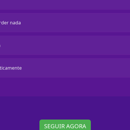
erder nada
a
aticamente
SEGUIR AGORA