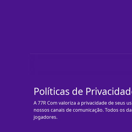
Políticas de Privacida
A 77R Com valoriza a privacidade de seus 
nossos canais de comunicação. Todos os dad
jogadores.