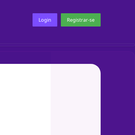
Login
Registrar-se