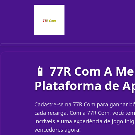
📱 77R Com A Me
Plataforma de A
Cadastre-se na 77R Com para ganhar b
cada recarga. Com a 77R Com, você te
incríveis e uma experiência de jogo inig
vencedores agora!