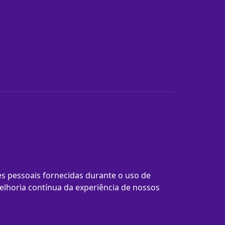
s pessoais fornecidas durante o uso de
elhoria contínua da experiência de nossos