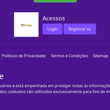
Acessos
Login
Registrar-se
Políticas de Privacidade
Termos e Condições
Sitemap
de
usuários e está empenhada em proteger todas as informaçõe
os coletados são utilizados exclusivamente para fins de m