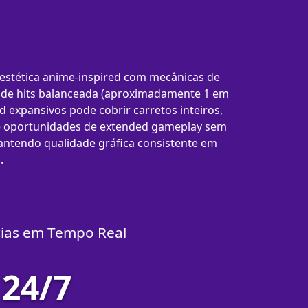
o estética anime-inspired com mecânicas de
ia de hits balanceada (aproximadamente 1 em
 expansivos pode cobrir carretos inteiros,
ece oportunidades de extended gameplay sem
antendo qualidade gráfica consistente em
.
cias em Tempo Real
24/7