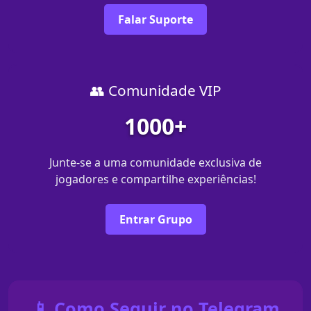
Falar Suporte
👥 Comunidade VIP
1000+
Junte-se a uma comunidade exclusiva de
jogadores e compartilhe experiências!
Entrar Grupo
📱 Como Seguir no Telegram