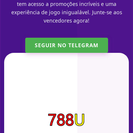
tem acesso a promoções incríveis e uma
experiência de jogo inigualável. Junte-se aos
vencedores agora!
SEGUIR NO TELEGRAM