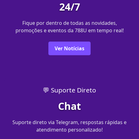
24/7
Fique por dentro de todas as novidades,
promoções e eventos da 788U em tempo real!
Ver Notícias
💬 Suporte Direto
Chat
Suporte direto via Telegram, respostas rápidas e
atendimento personalizado!