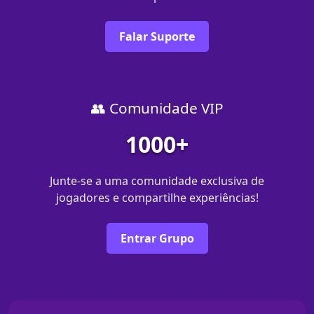
Falar Suporte
👥 Comunidade VIP
1000+
Junte-se a uma comunidade exclusiva de
jogadores e compartilhe experiências!
Entrar Grupo