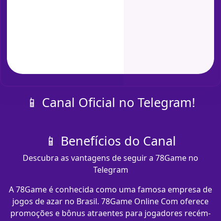
📱 Canal Oficial no Telegram!
📱 Benefícios do Canal
Descubra as vantagens de seguir a 78Game no
Telegram
A 78Game é conhecida como uma famosa empresa de
jogos de azar no Brasil. 78Game Online Com oferece
promoções e bônus atraentes para jogadores recém-